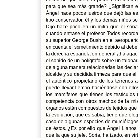
para que sea más grande? ¿Significan es
Ángel hace pocos lustros que dejó las e
tipo conservador, él y los demás niños se
Dijo hace poco en un mitin que el soña
cuando entrase el profesor. Todos record
su superior George Bush en el aeropuerto
en cuenta el sometimiento debido al deber
la derecha española en general ¿ha agac
el sonido de un bolígrafo sobre un talona
de alguna manera relacionadas las decla
alcalde y su decidida firmeza para que e
el auténtico propietario de los terrenos 
puede llevar tiempo haciéndose con ello
los mamíferos que tienen los testículos
competencia con otros machos de la mi
órganos están compuestos de tejidos que
la evolución, que es sabia, tiene que eleg
caso de algunas especies de murciélagos l
de éstos. ¿Es por ello que Ángel Llanos
que la que su jefe, Soria, ha izado, en 