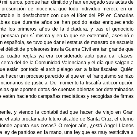
 mil euros, porque han dimitido y han entregado sus actas de
 la presunción de inocencia que todo individuo merece en un
portable la desfachatez con que el líder del PP en Canarias
ables que durante años se han podido estar enriqueciendo
te los primeros años de la dictadura, y tras el genocidio
 pensara por sí misma y en la que se exterminó, asesinó o
ón española, se tuvo que dar el estatus de maestro de escuela
l déficit de profesores tras
la Guerra
Civil
era tan grande que
 las cuatro reglas ya era considerado apto para dar clases.
 cerca del de
la Comunidad
Valenciana
y el día que salgan a
e están por todo el archipiélago van a faltar fiscales. Quién
ue hacer un proceso parecido al que en el franquismo se hizo
cionarios de justicia. De momento la fiscalía anticorrupción
islas que aporten datos de cuentas abiertas por determinados
que están haciendo campañas mediáticas y recogidas de firmas
nerife, y viendo la contabilidad que hacen de viejo en Gran
 el auto proclamado futuro alcalde de Santa Cruz, el eterno
 donde apunta sus cosas? O mejor aún, ¿está Ángel Llanos
a ley de partidos en la mano, una ley que es muy restrictiva a