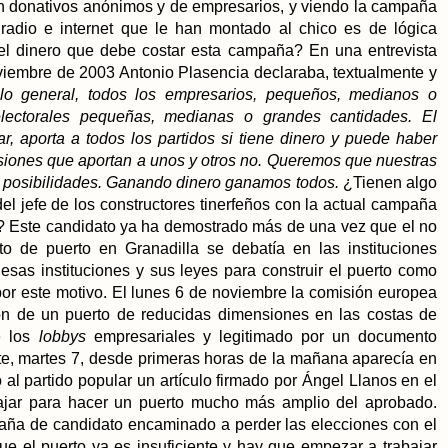
ban donativos anónimos y de empresarios, y viendo la campaña
, radio e internet que le han montado al chico es de lógica
l dinero que debe costar esta campaña? En una entrevista
viembre de 2003 Antonio Plasencia declaraba, textualmente y
lo general, todos los empresarios, pequeños, medianos o
lectorales pequeñas, medianas o grandes cantidades. El
r, aporta a todos los partidos si tiene dinero y puede haber
esiones que aportan a unos y otros no. Queremos que nuestras
 posibilidades. Ganando dinero ganamos todos.
¿Tienen algo
l jefe de los constructores tinerfeños con la actual campaña
e? Este candidato ya ha demostrado más de una vez que el no
o de puerto en Granadilla se debatía en las instituciones
esas instituciones y sus leyes para construir el puerto como
 por este motivo. El lunes 6 de noviembre la comisión europea
ón de un puerto de reducidas dimensiones en las costas de
e los
lobbys
empresariales y legitimado por un documento
te, martes 7, desde primeras horas de la mañana aparecía en
al partido popular un artículo firmado por Ángel Llanos en el
ajar para hacer un puerto mucho más amplio del aprobado.
aña de candidato encaminado a perder las elecciones con el
ue el puerto ya es insuficiente y hay que empezar a trabajar