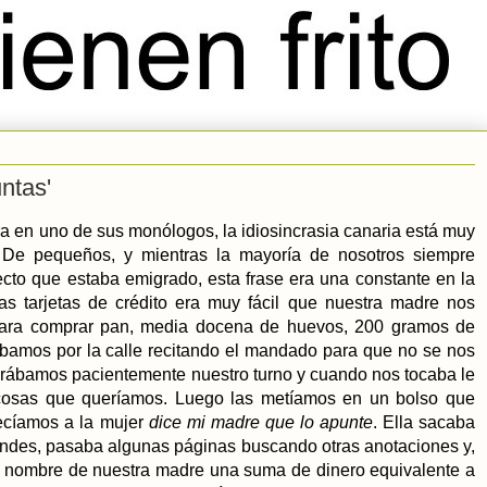
ntas'
a en uno de sus monólogos, la idiosincrasia canaria está muy
 De pequeños, y mientras la mayoría de nosotros siempre
cto que estaba emigrado, esta frase era una constante en la
s tarjetas de crédito era muy fácil que nuestra madre nos
 para comprar pan, media docena de huevos,
200 gramos
de
íbamos por la calle recitando el mandado para que no se nos
perábamos pacientemente nuestro turno y cuando nos tocaba le
s cosas que queríamos. Luego las metíamos en un bolso que
ecíamos a la mujer
dice mi madre que lo apunte
. Ella sacaba
randes, pasaba algunas páginas buscando otras anotaciones y,
o el nombre de nuestra madre una suma de dinero equivalente a