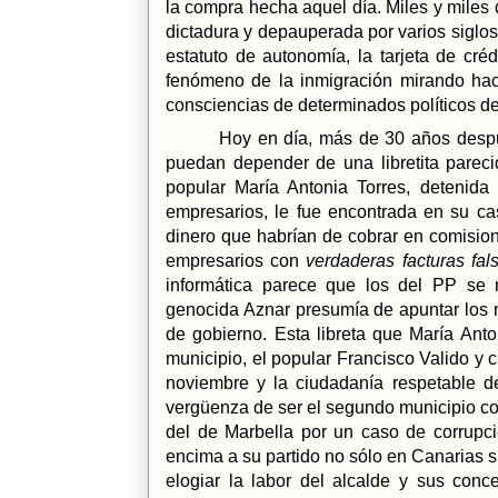
la compra hecha aquel día. Miles y miles 
dictadura y depauperada por varios siglos
estatuto de autonomía, la tarjeta de créd
fenómeno de la inmigración mirando hac
consciencias de determinados políticos del
Hoy en día, más de 30 años despué
puedan depender de una libretita pareci
popular María Antonia Torres, detenid
empresarios, le fue encontrada en su ca
dinero que habrían de cobrar en comision
empresarios con
verdaderas facturas fal
informática parece que los del PP se re
genocida Aznar presumía de apuntar los 
de gobierno. Esta libreta que María Ant
municipio, el popular Francisco Valido y 
noviembre y la ciudadanía respetable d
vergüenza de ser el segundo municipio c
del de Marbella por un caso de corrupci
encima a su partido no sólo en Canarias si
elogiar la labor del alcalde y sus conc