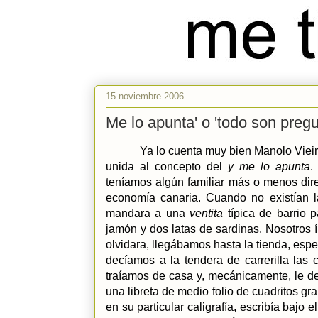
15 noviembre 2006
Me lo apunta' o 'todo son pregu
Ya lo cuenta muy bien Manolo Vieir
unida al concepto del
y me lo apunta
.
teníamos algún familiar más o menos dire
economía canaria. Cuando no existían la
mandara a una
ventita
típica de barrio
jamón y dos latas de sardinas. Nosotros 
olvidara, llegábamos hasta la tienda, es
decíamos a la tendera de carrerilla la
traíamos de casa y, mecánicamente, le d
una libreta de medio folio de cuadritos g
en su particular caligrafía, escribía baj