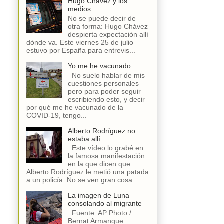
Hugo Chávez y los
medios
No se puede decir de
otra forma: Hugo Chávez
despierta expectación allí
dónde va. Este viernes 25 de julio
estuvo por España para entrevis...
Yo me he vacunado
No suelo hablar de mis
cuestiones personales
pero para poder seguir
escribiendo esto, y decir
por qué me he vacunado de la
COVID-19, tengo...
Alberto Rodríguez no
estaba allí
Este vídeo lo grabé en
la famosa manifestación
en la que dicen que
Alberto Rodríguez le metió una patada
a un policía. No se ven gran cosa...
La imagen de Luna
consolando al migrante
Fuente: AP Photo /
Bernat Armangue