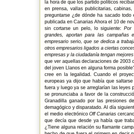
la hora de que los partido políticos reci
en prensa, vallas publicitarias, cabinas
preguntarse ¿de dónde ha sacado todo e
publicada en Canarias Ahora el 10 de no
sin cortarse un pelo, lo siguiente:
Por 
grandes, aportan para las campañas e
empresario serio, que se dedica a trabaja
otros empresarios ligados a ciertas conc
empresas y la ciudadanía tengan mejores
que ver aquellas declaraciones de 2003 de
del joven Llanos en alguna forma posibl
cree en la legalidad. Cuando el proyect
europeas ya dijo que había que saltarse 
fuera y luego ya se arreglarían las leyes
se pronunciaba a favor de la construcci
Granadilla ganado por las presiones d
demagógico y disparatado. Al día siguien
el medio electrónico
Off Canarias
cercano 
que decía que desde ya había que trab
¿Tiene alguna relación su flamante camp
hecho de que fuera el primero en decir q