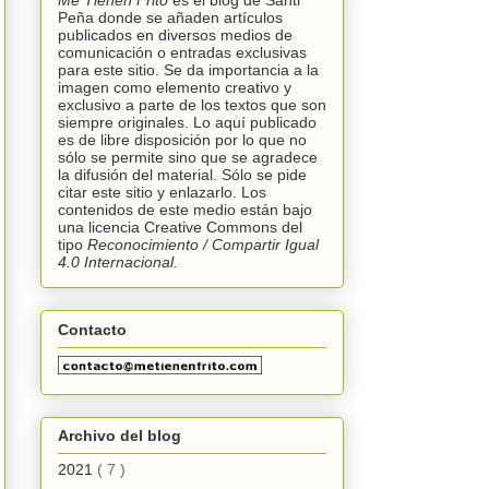
Me Tienen Frito
es el blog de Santi
Peña donde se añaden artículos
publicados en diversos medios de
comunicación o entradas exclusivas
para este sitio. Se da importancia a la
imagen como elemento creativo y
exclusivo a parte de los textos que son
siempre originales. Lo aquí publicado
es de libre disposición por lo que no
sólo se permite sino que se agradece
la difusión del material. Sólo se pide
citar este sitio y enlazarlo. Los
contenidos de este medio están bajo
una licencia
Creative Commons
del
tipo
Reconocimiento /
C
ompartir Igual
4.0 Internacional.
Contacto
Archivo del blog
2021
( 7 )