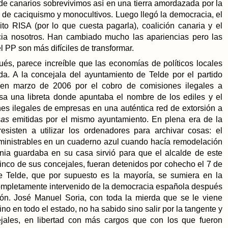
de canarios sobrevivimos así en una tierra amordazada por la
 de caciquismo y monocultivos. Luego llegó la democracia, el
ito RISA (por lo que cuesta pagarla), coalición canaria y el
ia nosotros. Han cambiado mucho las apariencias pero las
 PP son más difíciles de transformar.
s, parece increíble que las economías de políticos locales
da. A la concejala del ayuntamiento de Telde por el partido
a en marzo de 2006 por el cobro de comisiones ilegales a
sa una libreta donde apuntaba el nombre de los ediles y el
es ilegales de empresas en una auténtica red de extorsión a
sas
emitidas por el mismo ayuntamiento. En plena era de la
sisten a utilizar los ordenadores para archivar cosas: el
ministrables en un cuaderno azul cuando hacía remodelación
onia guardaba en su casa sirvió para que el alcalde de este
cinco de sus concejales, fueran detenidos por cohecho el 7 de
e Telde, que por supuesto es la mayoría, se sumiera en la
ompletamente intervenido de la democracia española después
ón. José Manuel Soria, con toda la mierda que se le viene
no en todo el estado, no ha sabido sino salir por la tangente y
ejales, en libertad con más cargos que con los que fueron