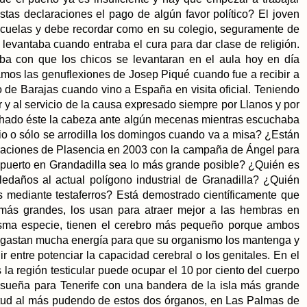
tas declaraciones el pago de algún favor político? El joven
scuelas y debe recordar como en su colegio, seguramente de
 levantaba cuando entraba el cura para dar clase de religión.
ba con que los chicos se levantaran en el aula hoy en día
amos las genuflexiones de Josep Piqué cuando fue a recibir a
 de Barajas cuando vino a España en visita oficial. Teniendo
 y al servicio de la causa expresado siempre por Llanos y por
hado éste la cabeza ante algún mecenas mientras escuchaba
rio o sólo se arrodilla los domingos cuando va a misa? ¿Están
raciones de Plasencia en 2003 con la campaña de Ángel para
l puerto en Grandadilla sea lo más grande posible? ¿Quién es
aledaños al actual polígono industrial de Granadilla? ¿Quién
s mediante testaferros? Está demostrado científicamente que
 más grandes, los usan para atraer mejor a las hembras en
sma especie, tienen el cerebro más pequeño porque ambos
 gastan mucha energía para que su organismo los mantenga y
ir entre potenciar la capacidad cerebral o los genitales. En el
a región testicular puede ocupar el 10 por ciento del cuerpo
 sueña para Tenerife con una bandera de la isla más grande
virtud al más pudendo de estos dos órganos, en Las Palmas de