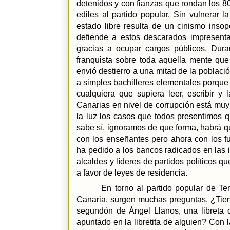
detenidos y con fianzas que rondan los 80
ediles al partido popular. Sin vulnerar
estado libre resulta de un cinismo inso
defiende a estos descarados impresent
gracias a ocupar cargos públicos. Duran
franquista sobre toda aquella mente que
envió destierro a una mitad de la poblaci
a simples bachilleres elementales porque e
cualquiera que supiera leer, escribir y
Canarias en nivel de corrupción está muy
la luz los casos que todos presentimos qu
sabe sí, ignoramos de que forma, habrá q
con los enseñantes pero ahora con los fun
ha pedido a los bancos radicados en las 
alcaldes y líderes de partidos políticos 
a favor de leyes de residencia.
En torno al partido popular de Te
Canaria, surgen muchas preguntas. ¿Tiene
segundón de Ángel Llanos, una libreta
apuntado en la libretita de alguien? Con l