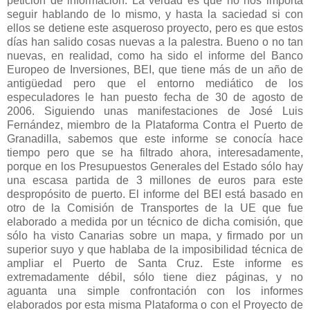
petición de información. La verdad es que no nos importa
seguir hablando de lo mismo, y hasta la saciedad si con
ellos se detiene este asqueroso proyecto, pero es que estos
días han salido cosas nuevas a la palestra. Bueno o no tan
nuevas, en realidad, como ha sido el informe del Banco
Europeo de Inversiones, BEI, que tiene más de un año de
antigüedad pero que el entorno mediático de los
especuladores le han puesto fecha de 30 de agosto de
2006. Siguiendo unas manifestaciones de José Luis
Fernández, miembro de
la Plataforma
Contra
el Puerto de
Granadilla, sabemos que este informe se conocía hace
tiempo pero que se ha filtrado ahora, interesadamente,
porque en los Presupuestos Generales del Estado sólo hay
una escasa partida de 3 millones de euros para este
despropósito de puerto. El informe del BEI está basado en
otro de
la Comisión
de Transportes de
la UE
que fue
elaborado a medida por un técnico de dicha comisión, que
sólo ha visto Canarias sobre un mapa, y firmado por un
superior suyo y que hablaba de la imposibilidad técnica de
ampliar el Puerto de Santa Cruz. Este informe es
extremadamente débil, sólo tiene diez páginas, y no
aguanta una simple confrontación con los informes
elaborados por esta misma Plataforma o con el Proyecto de