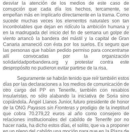
desviar la atención de los medios de este caso de
corrupción que cada día los hechos, tercamente, se
empeñan más en implicarlo directamente en la trama. Como
sucede muchas veces los elementos naturales son tan
incontrolables que dejan en ridículo la ambición humana y
en la madrugada del inicio del fin de semana un golpe de
viento arrancó la bandera del mástil y la capital de Gran
Canaria amaneció con ésta por los suelos. Es seguro que
las personas que habían pedido permiso para concentrarse
allí convocadas por la organización
solidaridadporbandera.org y protestar contra este
despropósito no pudieron evitar partirse de la risa.
Seguramente se habrán tenido que reír también estos
días por las declaraciones a los medios de comunicación de
otro cargo del PP en Tenerife, también con resabios
insularistas, no sólo alabando la iniciativa de Soria sino
copiándola. Ángel Llanos Junior, futuro presidente de honor
de
la ONG
Payasos
sin Fronteras
y prodigio de la ineptitud
que cobra 70.279,22 euros al año como consejero de
relaciones institucionales del cabildo de Tenerife por no
hacer nada, ha dicho estos días, el solito, que va a proponer
en un pleno del cabildo una moción para que en
la Plaza
de