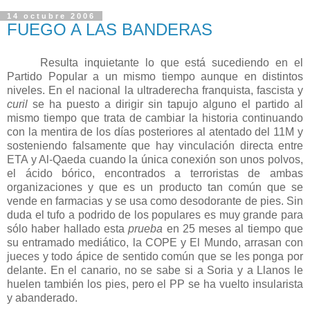
14 octubre 2006
FUEGO A LAS BANDERAS
Resulta inquietante lo que está sucediendo en el
Partido Popular a un mismo tiempo aunque en distintos
niveles. En el nacional la ultraderecha franquista, fascista y
curil
se ha puesto a dirigir sin tapujo alguno el partido al
mismo tiempo que trata de cambiar la historia continuando
con la mentira de los días posteriores al atentado del 11M y
sosteniendo falsamente que hay vinculación directa entre
ETA y Al-Qaeda cuando la única conexión son unos polvos,
el ácido bórico, encontrados a terroristas de ambas
organizaciones y que es un producto tan común que se
vende en farmacias y se usa como desodorante de pies. Sin
duda el tufo a podrido de los populares es muy grande para
sólo haber hallado esta
prueba
en 25 meses al tiempo que
su entramado mediático,
la COPE
y El Mundo, arrasan con
jueces y todo ápice de sentido común que se les ponga por
delante. En el canario, no se sabe si a Soria y a Llanos le
huelen también los pies, pero el PP se ha vuelto insularista
y abanderado.