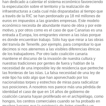
han dedicado a calentar el sistema económico favoreciendo
la especulación sobre el territorio y la realización de
infraestructuras a cada cual más disparatadas al tiempo que
a través de
la RIC
se han perdonado ya 18 mil millones de
euros en impuestos a las grandes empresas. Este modelo
económico necesita de abundante mano de obra y por este
motivo, y por otros como es el caso de que Canarias es una
entrada a Europa, los emigrantes vienen a las islas porque
es donde encuentran trabajo. Sólo hay que mirar a las obras
del tranvía de Tenerife, por ejemplo, para comprobar lo que
decimos si nos atenemos a las visibles diferencias étnicas
de los trabajadores. Por otro lado coalición canaria
mantiene el discurso de la invasión de nuestra cultura y
nuestras tradiciones por gentes de fuera y hablan de la
necesidad de una imposible ley de residencia que pertreche
las fronteras de las islas. La falsa necesidad de una ley de
este tipo ha sido algo que han aporvechado por los
nacionalistas torpes y estrechos de miras para radicalizar
sus posiciones. A nosotros nos parece más una pérdida de
identidad el caso de que en 14 años de gobierno de
coalición canaria hayan proliferado en el archipiélago, como
hongos, los centros comerciales cuando se ha probado en
muchos lugares que la existencia de éstos significa un