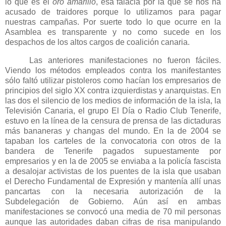
lo que es el
oro amarillo
, esa falacia por la que se nos ha
acusado de traidores porque lo utilizamos para pagar
nuestras campañas. Por suerte todo lo que ocurre en
la
Asamblea
es transparente y no como sucede en los
despachos de los altos cargos de coalición canaria.
Las anteriores manifestaciones no fueron fáciles.
Viendo los métodos empleados contra los manifestantes
sólo faltó utilizar pistoleros como hacían los empresarios de
principios del siglo XX contra izquierdistas y anarquistas. En
las dos el silencio de los medios de información de la isla,
la
Televisión
Canaria
, el grupo El Día o Radio Club Tenerife,
estuvo en la línea de la censura de prensa de las dictaduras
más bananeras y changas del mundo. En la de 2004 se
tapaban los carteles de la convocatoria con otros de la
bandera de Tenerife pagados supuestamente por
empresarios y en la de 2005 se enviaba a la policía fascista
a desalojar activistas de los puentes de la isla que usaban
el Derecho Fundamental de Expresión y mantenía allí unas
pancartas con la necesaria autorización de
la
Subdelegación
de Gobierno. Aún así en ambas
manifestaciones se convocó una media de 70 mil personas
aunque las autoridades daban cifras de risa manipulando