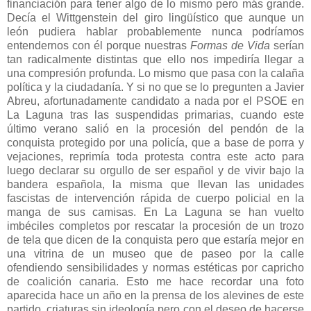
financiación para tener algo de lo mismo pero más grande.
Decía el Wittgenstein del giro lingüístico que aunque un
león pudiera hablar probablemente nunca podríamos
entendernos con él porque nuestras
Formas de Vida
serían
tan radicalmente distintas que ello nos impediría llegar a
una compresión profunda. Lo mismo que pasa con la calaña
política y la ciudadanía. Y si no que se lo pregunten a Javier
Abreu, afortunadamente candidato a nada por el PSOE en
La Laguna
tras las suspendidas primarias, cuando este
último verano salió en la procesión del pendón de la
conquista protegido por una policía, que a base de porra y
vejaciones, reprimía toda protesta contra este acto para
luego declarar su orgullo de ser español y de vivir bajo la
bandera española, la misma que llevan las unidades
fascistas de intervención rápida de cuerpo policial en la
manga de sus camisas. En
La Laguna
se han vuelto
imbéciles completos por rescatar la procesión de un trozo
de tela que dicen de la conquista pero que estaría mejor en
una vitrina de un museo que de paseo por la calle
ofendiendo sensibilidades y normas estéticas por capricho
de coalición canaria. Esto me hace recordar una foto
aparecida hace un año en la prensa de los alevines de este
partido, criaturas sin ideología pero con el deseo de hacerse