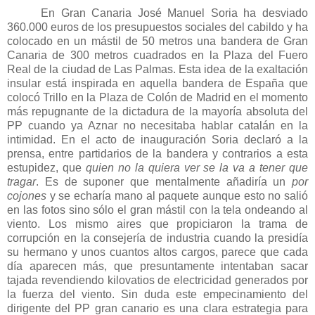
En Gran Canaria José Manuel Soria ha desviado
360.000 euros de los presupuestos sociales del cabildo y ha
colocado en un mástil de
50 metros
una bandera de Gran
Canaria de
300 metros
cuadrados
en
la Plaza
del Fuero
Real de la ciudad de Las Palmas. Esta idea de la exaltación
insular está inspirada en aquella bandera de España que
colocó Trillo en
la Plaza
de Colón de Madrid en el momento
más repugnante de la dictadura de la mayoría absoluta del
PP cuando ya Aznar no necesitaba hablar catalán en la
intimidad. En el acto de inauguración Soria declaró a la
prensa, entre partidarios de la bandera y contrarios a esta
estupidez, que
quien no la quiera ver se la va a tener que
tragar
. Es de suponer que mentalmente añadiría un
por
cojones
y se echaría mano al paquete aunque esto no salió
en las fotos sino sólo el gran mástil con la tela ondeando al
viento. Los mismo aires que propiciaron la trama de
corrupción en la consejería de industria cuando la presidía
su hermano y unos cuantos altos cargos, parece que cada
día aparecen más, que presuntamente intentaban sacar
tajada revendiendo kilovatios de electricidad generados por
la fuerza del viento. Sin duda este empecinamiento del
dirigente del PP gran canario es una clara estrategia para