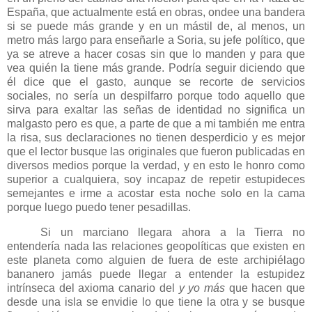
España, que actualmente está en obras, ondee una bandera
si se puede más grande y en un mástil de, al menos, un
metro más largo para enseñarle a Soria, su jefe político, que
ya se atreve a hacer cosas sin que lo manden y para que
vea quién la tiene más grande. Podría seguir diciendo que
él dice que el gasto, aunque se recorte de servicios
sociales, no sería un despilfarro porque todo aquello que
sirva para exaltar las señas de identidad no significa un
malgasto pero es que, a parte de que a mi también me entra
la risa, sus declaraciones no tienen desperdicio y es mejor
que el lector busque las originales que fueron publicadas en
diversos medios porque la verdad, y en esto le honro como
superior a cualquiera, soy incapaz de repetir estupideces
semejantes e irme a acostar esta noche solo en la cama
porque luego puedo tener pesadillas.
Si un marciano llegara ahora a la Tierra no
entendería nada las relaciones geopolíticas que existen en
este planeta como alguien de fuera de este archipiélago
bananero jamás puede llegar a entender la estupidez
intrínseca del axioma canario del
y yo más
que hacen que
desde una isla se envidie lo que tiene la otra y se busque