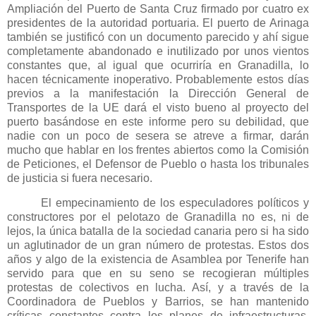
Ampliación del Puerto de Santa Cruz firmado por cuatro ex
presidentes de la autoridad portuaria. El puerto de Arinaga
también se justificó con un documento parecido y ahí sigue
completamente abandonado e inutilizado por unos vientos
constantes que, al igual que ocurriría en Granadilla, lo
hacen técnicamente inoperativo. Probablemente estos días
previos a la manifestación
la Dirección
General
de
Transportes de
la UE
dará el visto bueno al proyecto del
puerto basándose en este informe pero su debilidad, que
nadie con un poco de sesera se atreve a firmar, darán
mucho que hablar en los frentes abiertos como
la Comisión
de Peticiones, el Defensor de Pueblo o hasta los tribunales
de justicia si fuera necesario.
El empecinamiento de los especuladores políticos y
constructores por el pelotazo de Granadilla no es, ni de
lejos, la única batalla de la sociedad canaria pero si ha sido
un aglutinador de un gran número de protestas. Estos dos
años y algo de la existencia de Asamblea por Tenerife han
servido para que en su seno se recogieran múltiples
protestas de colectivos en lucha. Así, y a través de
la
Coordinadora
de Pueblos y Barrios, se han mantenido
críticas constantes contra los planes de infraestructuras,