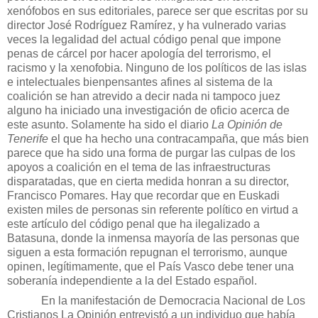
xenófobos en sus editoriales, parece ser que escritas por su
director José Rodríguez Ramírez, y ha vulnerado varias
veces la legalidad del actual código penal que impone
penas de cárcel por hacer apología del terrorismo, el
racismo y la xenofobia. Ninguno de los políticos de las islas
e intelectuales bienpensantes afines al sistema de la
coalición se han atrevido a decir
nada ni tampoco juez
alguno ha iniciado una investigación de oficio acerca de
este asunto. Solamente ha sido el diario
La Opinión
de
Tenerife
el que ha hecho una contracampaña, que más bien
parece que ha sido una forma de purgar las culpas de los
apoyos a coalición en el tema de las infraestructuras
disparatadas, que en cierta medida honran a su director,
Francisco Pomares. Hay que recordar que en Euskadi
existen miles de personas sin referente político en virtud a
este artículo del código penal que ha ilegalizado a
Batasuna, donde la inmensa mayoría de las personas que
siguen a esta formación repugnan el terrorismo, aunque
opinen, legítimamente, que el País Vasco debe tener una
soberanía independiente a la del Estado español.
En la manifestación de Democracia Nacional de Los
Cristianos
La Opinión
entrevistó a un individuo que había