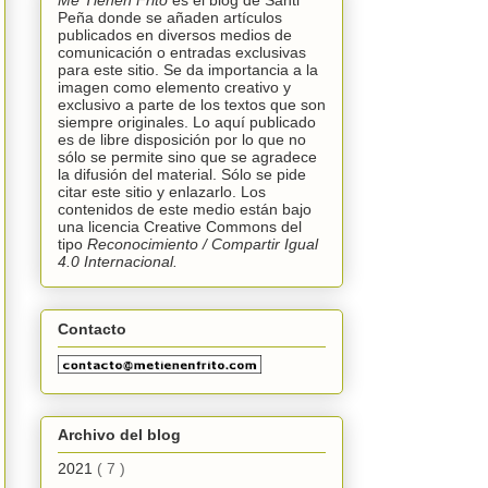
Me Tienen Frito
es el blog de Santi
Peña donde se añaden artículos
publicados en diversos medios de
comunicación o entradas exclusivas
para este sitio. Se da importancia a la
imagen como elemento creativo y
exclusivo a parte de los textos que son
siempre originales. Lo aquí publicado
es de libre disposición por lo que no
sólo se permite sino que se agradece
la difusión del material. Sólo se pide
citar este sitio y enlazarlo. Los
contenidos de este medio están bajo
una licencia
Creative Commons
del
tipo
Reconocimiento /
C
ompartir Igual
4.0 Internacional.
Contacto
Archivo del blog
2021
( 7 )