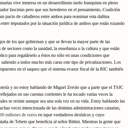
narias vive inmersa en un desarrollismo tardo franquista en pleno
tador fascistas pero que sus herederos en el pensamiento, Coalición
un pacto de caballeros entre ambos para reanimar esta dañina
 entre imputados
por la situación jurídica de ambos que están rozando
os de los que gobiernan y que se llevan la mayor parte de las
s de sectores como la sanidad, la enseñanza o la cultura y que están
lico para regalárselo a éstos no sólo en unas condiciones que
a saliendo a todos mucho más caras este tipo de privatizaciones. Los
mpuestos en el saqueo que el sistema evasor fiscal de la RIC también
 lotería y no estoy hablando de Miguel Zerolo que a parte que el TSJC
eflejados en sus cuentas corrientes le
ha tocado
varias veces la
les se resiste aunque sea una sola vez en su vida. Estoy hablando las
uchas veces intencionada de las distintas administraciones canarias,
00 millones de euros
en tapar verdaderos desfalcos y cuyo
aña de Tebeto que beneficia al señor Bittini. Mientras la gente que