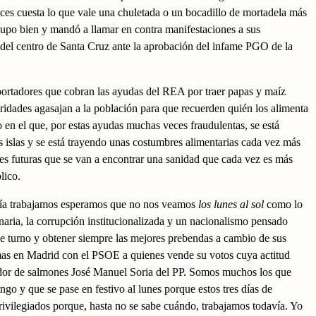
s cuesta lo que vale una chuletada o un bocadillo de mortadela más
supo bien y mandó a llamar en contra manifestaciones a sus
 del centro de Santa Cruz ante la aprobación del infame PGO de la
mportadores que cobran las ayudas del REA por traer papas y maíz
oridades agasajan a la población para que recuerden quién los alimenta
 en el que, por estas ayudas muchas veces fraudulentas, se está
s islas y se está trayendo unas costumbres alimentarias cada vez más
nes futuras que se van a encontrar una sanidad que cada vez es más
lico.
davía trabajamos esperamos que no nos veamos
los lunes al sol
como lo
anaria, la corrupción institucionalizada y un nacionalismo pensado
 de turno y obtener siempre las mejores prebendas a cambio de sus
as en Madrid con el PSOE a quienes vende su votos cuya actitud
ador de salmones José Manuel Soria del PP. Somos muchos los que
go y que se pase en festivo al lunes porque estos tres días de
ivilegiados porque, hasta no se sabe cuándo, trabajamos todavía. Yo