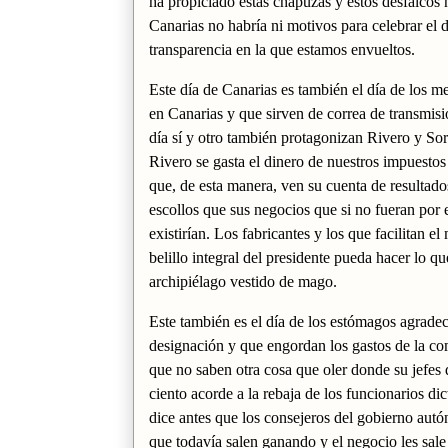
ha propiciado estas chapuzas y estos desfalcos 
Canarias no habría ni motivos para celebrar el 
transparencia en la que estamos envueltos.
Este día de Canarias es también el día de los 
en Canarias y que sirven de correa de transmisi
día sí y otro también protagonizan Rivero y So
Rivero se gasta el dinero de nuestros impuestos
que, de esta manera, ven su cuenta de resultados
escollos que sus negocios que si no fueran por
existirían. Los fabricantes y los que facilitan e
belillo integral del presidente pueda hacer lo qu
archipiélago vestido de mago.
Este también es el día de los estómagos agradec
designación y que engordan los gastos de la c
que no saben otra cosa que oler donde su jefes 
ciento acorde a la rebaja de los funcionarios d
dice antes que los consejeros del gobierno autó
que todavía salen ganando y el negocio les sale