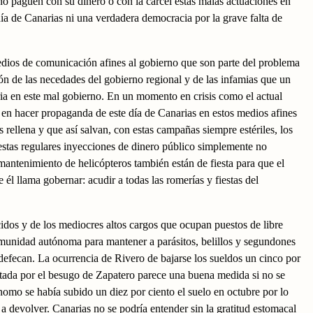
no paguen con su dinero o con la cárcel estas malas actuaciones en
día de Canarias ni una verdadera democracia por la grave falta de
medios de comunicación afines al gobierno que son parte del problema
ón de las necedades del gobierno regional y de las infamias que un
ria en este mal gobierno. En un momento en crisis como el actual
 en hacer propaganda de este día de Canarias en estos medios afines
 rellena y que así salvan, con estas campañas siempre estériles, los
 estas regulares inyecciones de dinero público simplemente no
l mantenimiento de helicópteros también están de fiesta para que el
e él llama gobernar: acudir a todas las romerías y fiestas del
idos y de los mediocres altos cargos que ocupan puestos de libre
omunidad autónoma para mantener a parásitos, belillos y segundones
defecan. La ocurrencia de Rivero de bajarse los sueldos un cinco por
ictada por el besugo de Zapatero parece una buena medida si no se
nomo se había subido un diez por ciento el suelo en octubre por lo
 a devolver. Canarias no se podría entender sin la gratitud estomacal