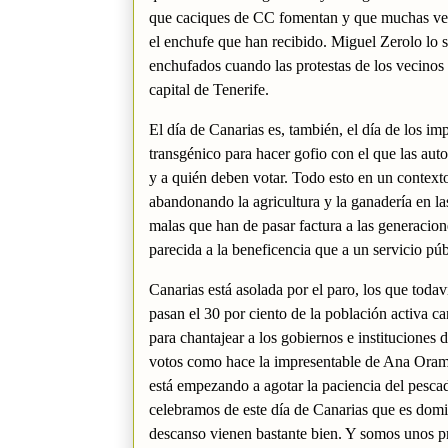
que caciques de CC fomentan y que muchas vece
el enchufe que han recibido. Miguel Zerolo lo 
enchufados cuando las protestas de los vecinos
capital de Tenerife.
El día de Canarias es, también, el día de los i
transgénico para hacer gofio con el que las aut
y a quién deben votar. Todo esto en un contexto
abandonando la agricultura y la ganadería en la
malas que han de pasar factura a las generacio
parecida a la beneficencia que a un servicio púb
Canarias está asolada por el paro, los que to
pasan el 30 por ciento de la población activa c
para chantajear a los gobiernos e instituciones
votos como hace la impresentable de Ana Oram
está empezando a agotar la paciencia del pesc
celebramos de este día de Canarias que es domin
descanso vienen bastante bien. Y somos unos pr