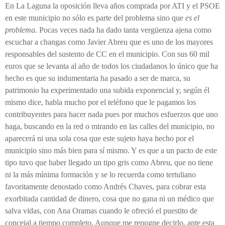
En La Laguna la oposición lleva años comprada por ATI y el PSOE
en este municipio no sólo es parte del problema sino que
es el
problema
. Pocas veces nada ha dado tanta vergüenza ajena como
escuchar a changas como Javier Abreu que es uno de los mayores
responsables del sustento de CC en el municipio. Con sus 60 mil
euros que se levanta al año de todos los ciudadanos lo único que ha
hecho es que su indumentaria ha pasado a ser de marca, su
patrimonio ha experimentado una subida exponencial y, según él
mismo dice, habla mucho por el teléfono que le pagamos los
contribuyentes para hacer nada pues por muchos esfuerzos que uno
haga, buscando en la red o mirando en las calles del municipio, no
aparecerá ni una sola cosa que este sujeto haya hecho por el
municipio sino más bien para sí mismo. Y es que a un pacto de este
tipo tuvo que haber llegado un tipo gris como Abreu, que no tiene
ni la más mínima formación y se lo recuerda como tertuliano
favoritamente denostado como Andrés Chaves, para cobrar esta
exorbitada cantidad de dinero, cosa que no gana ni un médico que
salva vidas, con Ana Oramas cuando le ofreció el puestito de
concejal a tiempo completo. Aunque me repugne decirlo, ante esta