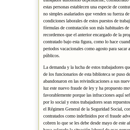
estas personas establecen una especie de contr
no simples asalariados que venden su fuerza de
condiciones laborales de estos puestos de traba
fórmulas de contratación son más habituales de
recordemos que el anterior encargado de la pro
contratado bajo esta figura, como lo hace cuan
periodos vacacionales como agosto para sacar a l
públicos.
La demanda y la lucha de estos trabajadores qu
de los funcionarios de esta biblioteca se puso 
abandonaron en las reivindicaciones a sus nuev
luz este nuevo fraude de ley y ha propuesto mov
favorablemente porque las infracciones aquí señ
por lo social y estos trabajadores sean repuesto
el Régimen General de la Seguridad Social, con
contratados como indefinidos por el fraude adve
cobren lo que se les debe desde mayo de este añ
haya aclarado la situación laboral de esas pers