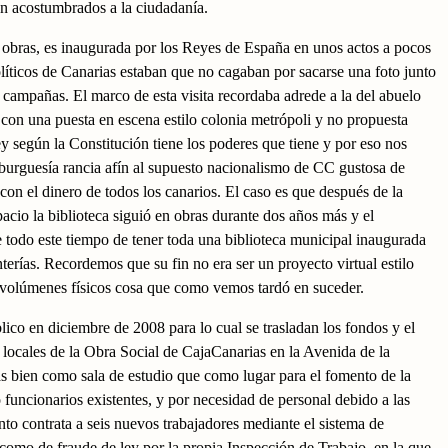
n acostumbrados a la ciudadanía.
 obras, es inaugurada por los Reyes de España en unos actos a pocos
líticos de Canarias estaban que no cagaban por sacarse una foto junto
 campañas. El marco de esta visita recordaba adrede a la del abuelo
 con una puesta en escena estilo colonia metrópoli y no propuesta
 según la Constitución tiene los poderes que tiene y por eso nos
 burguesía rancia afín al supuesto nacionalismo de CC gustosa de
s con el dinero de todos los canarios. El caso es que después de la
pacio la biblioteca siguió en obras durante dos años más y el
todo este tiempo de tener toda una biblioteca municipal inaugurada
nterías. Recordemos que su fin no era ser un proyecto virtual estilo
 volúmenes físicos cosa que como vemos tardó en suceder.
lico en diciembre de 2008 para lo cual se trasladan los fondos y el
 locales de la Obra Social de CajaCanarias en la Avenida de la
 bien como sala de estudio que como lugar para el fomento de la
ro funcionarios existentes, y por necesidad de personal debido a las
to contrata a seis nuevos trabajadores mediante el sistema de
omo de fraude de ley por la propia Inspección de Trabajo, en la que