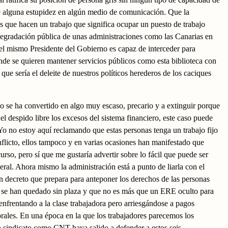
 alguna estupidez en algún medio de comunicación. Que la
s que hacen un trabajo que significa ocupar un puesto de trabajo
degradación pública de unas administraciones como las Canarias en
el mismo Presidente del Gobierno es capaz de interceder para
onde se quieren mantener servicios públicos como esta biblioteca con
que sería el deleite de nuestros políticos herederos de los caciques
o se ha convertido en algo muy escaso, precario y a extinguir porque
l despido libre los excesos del sistema financiero, este caso puede
 Yo no estoy aquí reclamando que estas personas tenga un trabajo fijo
onflicto, ellos tampoco y en varias ocasiones han manifestado que
rso, pero sí que me gustaría advertir sobre lo fácil que puede ser
eral. Ahora mismo la administración está a punto de liarla con el
un decreto que prepara para anteponer los derechos de las personas
 se han quedado sin plaza y que no es más que un ERE oculto para
 enfrentando a la clase trabajadora pero arriesgándose a pagos
borales. En una época en la que los trabajadores parecemos los
n sindicato como CNT haya salido a defender a estos seis