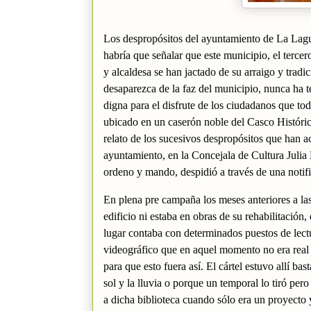
L
os despropósitos del ayuntamiento de La Lagu
habría que señalar que este municipio, el tercer
y alcaldesa se han jactado de su arraigo y tradi
desaparezca de la faz del municipio, nunca ha t
digna para el disfrute de los ciudadanos que tod
ubicado en un caserón noble del Casco Históri
relato de los sucesivos despropósitos que han ac
ayuntamiento, en la Concejala de Cultura Julia D
ordeno y mando, despidió a través de una notifi
En plena pre campaña los meses anteriores a la
edificio ni estaba en obras de su rehabilitación
lugar contaba con determinados puestos de lectu
videográfico que en aquel momento no era real 
para que esto fuera así. El cártel estuvo allí b
sol y la lluvia o porque un temporal lo tiró pe
a dicha biblioteca cuando sólo era un proyecto