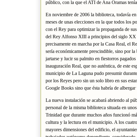
público, con la que el ATI de Ana Oramas tenía
En noviembre de 2006 la biblioteca, todavía en
meses de unas elecciones en la que todos los po
con el Rey para optimizar la propaganda de sus
del Rey Alfonso XIII a principios del siglo XX
precisamente en marcha por la Casa Real, el Rey
sería económicamente prescindible, sino por la
jartarse y lucir su palmito en fiestorros pagado
inauguración Real, que no auténtica, de este es
municipio de La Laguna pudo presumir durante 
por los Reyes pero sin un solo libro en sus esta
Google Books sino que ésta habría de albergar
La nueva instalación se acabará abriendo al púb
personal de la misma biblioteca situada en unos
Trinidad que durante muchos años funcionó más
cultura y la lectura en el municipio. A los cuat
mayores dimensiones del edificio, el ayuntamien
trabajador autónomo dependiente, considerado c