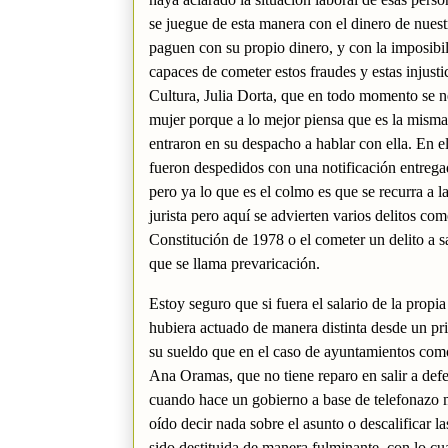
se juegue de esta manera con el dinero de nuestr
paguen con su propio dinero, y con la imposibi
capaces de cometer estos fraudes y estas injustic
Cultura, Julia Dorta, que en todo momento se ne
mujer porque a lo mejor piensa que es la mism
entraron en su despacho a hablar con ella. En
fueron despedidos con una notificación entrega
pero ya lo que es el colmo es que se recurra a l
jurista pero aquí se advierten varios delitos co
Constitución de 1978 o el cometer un delito a s
que se llama prevaricación.
Estoy seguro que si fuera el salario de la propi
hubiera actuado de manera distinta desde un pr
su sueldo que en el caso de ayuntamientos como
Ana Oramas, que no tiene reparo en salir a def
cuando hace un gobierno a base de telefonazo mó
oído decir nada sobre el asunto o descalificar l
sido destituida de manera fulminante, con lo cua