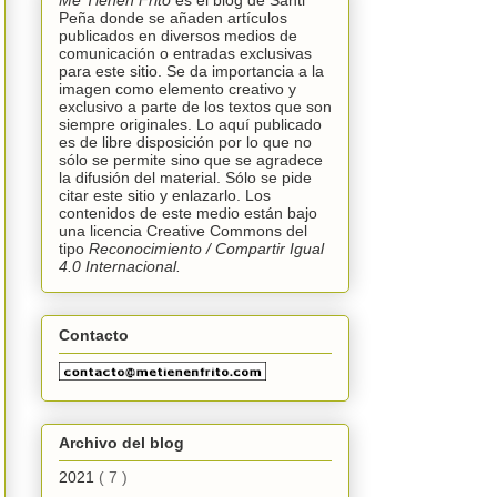
Me Tienen Frito
es el blog de Santi
Peña donde se añaden artículos
publicados en diversos medios de
comunicación o entradas exclusivas
para este sitio. Se da importancia a la
imagen como elemento creativo y
exclusivo a parte de los textos que son
siempre originales. Lo aquí publicado
es de libre disposición por lo que no
sólo se permite sino que se agradece
la difusión del material. Sólo se pide
citar este sitio y enlazarlo. Los
contenidos de este medio están bajo
una licencia
Creative Commons
del
tipo
Reconocimiento /
C
ompartir Igual
4.0 Internacional.
Contacto
Archivo del blog
2021
( 7 )