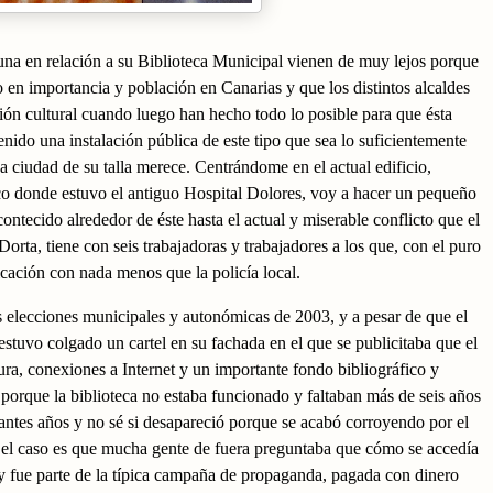
na en relación a su Biblioteca Municipal vienen de muy lejos porque
o en importancia y población en Canarias y que los distintos alcaldes
ción cultural cuando luego han hecho todo lo posible para que ésta
enido una instalación pública de este tipo que sea lo suficientemente
a ciudad de su talla merece. Centrándome en el actual edificio,
co donde estuvo el antiguo Hospital Dolores, voy a hacer un pequeño
ontecido alrededor de éste hasta el actual y miserable conflicto que el
orta, tiene con seis trabajadoras y trabajadores a los que, con el puro
cación con nada menos que la policía local.
s elecciones municipales y autonómicas de 2003, y a pesar de que el
, estuvo colgado un cartel en su fachada en el que se publicitaba que el
ra, conexiones a Internet y un importante fondo bibliográfico y
porque la biblioteca no estaba funcionado y faltaban más de seis años
astantes años y no sé si desapareció porque se acabó corroyendo por el
ro el caso es que mucha gente de fuera preguntaba que cómo se accedía
 y fue parte de la típica campaña de propaganda, pagada con dinero