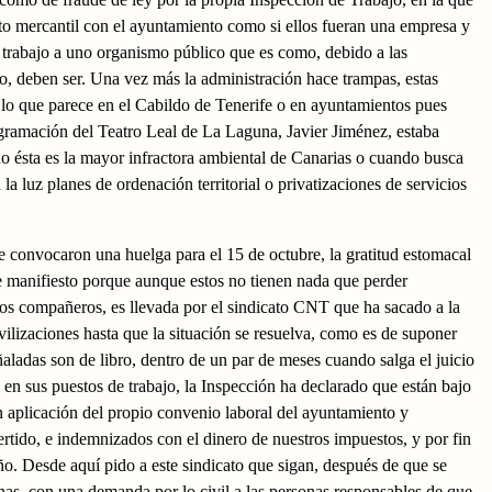
ato mercantil con el ayuntamiento como si ellos fueran una empresa y
 trabajo a uno organismo público que es como, debido a las
jo, deben ser. Una vez más la administración hace trampas, estas
 lo que parece en el Cabildo de Tenerife o en ayuntamientos pues
gramación del Teatro Leal de La Laguna, Javier Jiménez, estaba
do ésta es la mayor infractora ambiental de Canarias o cuando busca
a luz planes de ordenación territorial o privatizaciones de servicios
e convocaron una huelga para el 15 de octubre, la gratitud estomacal
de manifiesto porque aunque estos no tienen nada que perder
os compañeros, es llevada por el sindicato CNT que ha sacado a la
ilizaciones hasta que la situación se resuelva, como es de suponer
aladas son de libro, dentro de un par de meses cuando salga el juicio
s en sus puestos de trabajo, la Inspección ha declarado que están bajo
 aplicación del propio convenio laboral del ayuntamiento y
rtido, e indemnizados con el dinero de nuestros impuestos, y por fin
o. Desde aquí pido a este sindicato que sigan, después de que se
onas, con una demanda por lo civil a las personas responsables de que