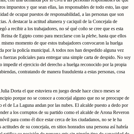
os impuestos y que sean ellas, las responsables de todo esto, las que
lidad de ocupar puestos de responsabilidad, a las personas que son
ias. A destacar la actitud altanera y caciquil de la Concejala de
gó a recibir a los trabajadores, no sé qué coño se cree que es esta
a Reina de Egipto como para mezclarse con la
plebe
, hasta que ellos
 el mismo momento de que estos trabajadores convocaron la huelga
da por la policía municipal. A todos nos han despedido alguna vez
as fuerzas policiales para entregar una simple carta de despido. No soy
mo impedir el ejercicio del derecho a huelga reconocido por la propia
abiendas, contratando de manera fraudulenta a estas personas, cosa
a Julia Dorta el que estuviera en juego desde hace cinco meses se
incipio porque no se conoce a concejal alguno que no se preocupe de
 el de La Laguna andan por las nubes. El alcalde puesto a dedo por
ender a los corruptos de su partido como el alcalde de Arona Reveron
vil para como él dice estar cerca de los ciudadanos, no se le ha
as actitudes de su concejala, en sitios honrados una persona así habría
l ratifica su posición de persona gris sin ningún tipo de capacidad de