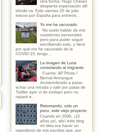
otra forma: Hugo Chávez
despierta expectación allí
dónde va. Este viernes 25 de julio
estuvo por España para entrevis...
Yo me he vacunado
No suelo hablar de mis
cuestiones personales
pero para poder seguir
escribiendo esto, y decir
por qué me he vacunado de la
COVID-19, tengo...
La imagen de Luna
consolando al migrante
Fuente: AP Photo /
Bernat Armangue
Acostumbrado a pasar,
echar una mirada y salir por patas de
Twitter ayer vi de soslayo pero no
reparé e...
Retomando, solo un
poco, este viejo proyecto
Cuando en 2006, ¡15
años ya!, abrí este blog
mi idea era hacer un
repositorio de mis escritos que, por