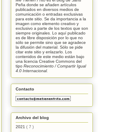
Me Tienen Frito
es el blog de Santi
Peña donde se añaden artículos
publicados en diversos medios de
comunicación o entradas exclusivas
para este sitio. Se da importancia a la
imagen como elemento creativo y
exclusivo a parte de los textos que son
siempre originales. Lo aquí publicado
es de libre disposición por lo que no
sólo se permite sino que se agradece
la difusión del material. Sólo se pide
citar este sitio y enlazarlo. Los
contenidos de este medio están bajo
una licencia
Creative Commons
del
tipo
Reconocimiento /
C
ompartir Igual
4.0 Internacional.
Contacto
Archivo del blog
2021
( 7 )