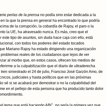
serie
perlas de la prensa
no podía sino estar dedicada a la
ol en la que la prensa en general ha encontrado lo que podría
cima de la corrupción, la cobardía de Rajoy, el paro o la
nto la UE, ha atravesado nunca. Es más, creo que el
r este tipo de asuntos, sin duda hace caja con ello, está
titucional, con todos los poderes del estado tocados
que Mariano Rajoy ha estado dirigiendo una organización
 problemas reales de los ciudadanos que lejos de ver
nzar al morbo que, en estos casos, ofrecen los medios de
erirme a la culpabilización que el diario de ultraderecha
tren siniestrado el 24 de julio, Franciso José Garzón Amo, de
nicos, judiciales y hasta políticos que en las próximas
 sé si se acabará por demostrar o no la culpabilidad del
rme en el pellejo de esta persona que ha producido tanto dolor
 remordimiento.
 del tema que está haciendo ABC, no sería la primera vez que