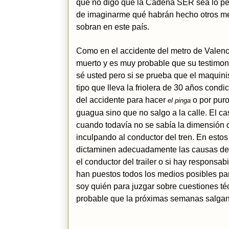
que no digo que la Cadena SER sea lo peor
de imaginarme qué habrán hecho otros med
sobran en este país.
Como en el accidente del metro de Valenci
muerto y es muy probable que su testimoni
sé usted pero si se prueba que el maquinis
tipo que lleva la friolera de 30 años con
del accidente para hacer
o por pur
el pinga
guagua sino que no salgo a la calle. El ca
cuando todavía no se sabía la dimensión 
inculpando al conductor del tren. En esto
dictaminen adecuadamente las causas del 
el conductor del trailer o si hay responsa
han puestos todos los medios posibles para
soy quién para juzgar sobre cuestiones té
probable que la próximas semanas salgan a