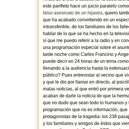
este panfleto hace un juicio paralelo com
falso asesinato de un hijastra
, quiero tamb
que ha acabado convirtiendo en un espectá
intransferible, de los familiares de los fa
hablar de lo que se ha hecho en la televi
sí que me puedo referir a la radio y en 
una programación especial sobre el asunto
tarde noche como Carles Francino y Ange
puede decir en 24 horas de un tema como
llenando a la audiencia hasta la extenuac
público? Pues entrevistar al vecino que vi
y que le dio por llamar en directo, al ps
malas noticias, al que entró por primera ve
acaban de darle la noticia de que la herm
que no dudo que sean todo lo humanos y t
programación que no es información, que at
protagonistas de la tragedia: los 238 pasa
y los familiares y amigos de éstos que vier