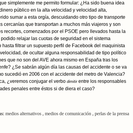
que simplemente me permito formular: ¿Ha sido buena idea
nero público en la alta velocidad y velocidad alta,
do sumar a esta orgía, descuidando otro tipo de transporte
las cercanías que transportan a muchos más viajeros y son
es recortes, comenzados por el PSOE pero llevados hasta la
podido relajar las cuotas de seguridad en el sistema
 hasta filtrar un supuesto perfil de Facebook del maquinista
elocidad, de ocultar alguna responsabilidad de tipo político
enes que no son del AVE ahora mismo en España tras los
enfe? ¿Se sabrán algún día las causas del accidente o se va
como sucedió en 2006 con el accidente del metro de Valencia?
tica, ¿veremos conjugar el verbo
entre los responsables
dimitir
dades penales entre éstos si de diera el caso?
as:
medios alternativos
,
medios de comunicación
,
perlas de la prensa