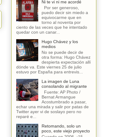
Ni te vi ni me acordé
Por ser generoso,
puedo decir sin miedo a
equivocarme que en
torno al noventa por
ciento de las veces que he intentado
quedar con un canar...
Hugo Chávez y los
medios
No se puede decir de
otra forma: Hugo Chávez
despierta expectación allí
dónde va. Este viernes 25 de julio
estuvo por España para entrevis...
La imagen de Luna
consolando al migrante
Fuente: AP Photo /
Bernat Armangue
Acostumbrado a pasar,
echar una mirada y salir por patas de
Twitter ayer vi de soslayo pero no
reparé e...
Retomando, solo un
poco, este viejo proyecto
Cuando en 2006, ¡15