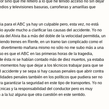
 sino que me refiero a lo que he tenido acceso no sin dejar
ios y televisiones basuras, carroñeras y amarillas que
a para el ABC ya hay un culpable pero, esta vez, no está
o ayude mucho a clarificar las causas del accidente. Yo no
ta del Alvia iba a más del doble de la velocidad permitida, un
diciendo trenes en Renfe, en un tramo tan complicado como el
o divertimento mañana mismo no sólo no me subo más a una
so es que el ABC en las primeras horas de la tragedia,
de ésta ni se habían contado más de diez muertos, ya estaba
s momentos hay que dejar a los técnicos trabajar para que se
accidente y se sepa si hay causas penales que abrir contra
bilidades penales también en los políticos que pudiera ser no
 garantizar la seguridad en este tipo de transportes. Yo no
cnicas y la responsabilidad del conductor pero es muy
 la luz alguna que otra cuestión en este sentido.