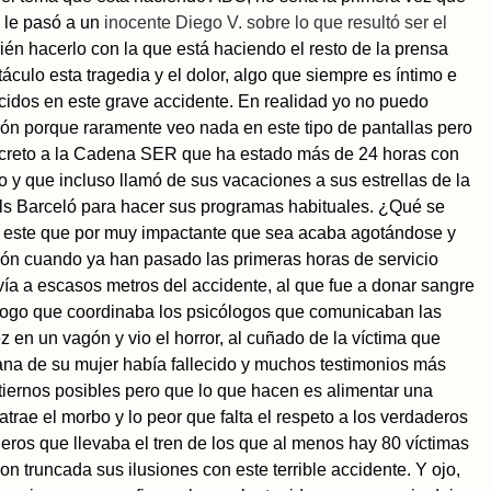
o le pasó a un
inocente Diego
V. sobre lo que resultó ser el
ién hacerlo con la que está haciendo el resto de la prensa
culo esta tragedia y el dolor, algo que siempre es íntimo e
llecidos en este grave accidente. En realidad yo no puedo
sión porque raramente veo nada en este tipo de pantallas pero
concreto a la Cadena SER que ha estado más de 24 horas con
 y que incluso llamó de sus vacaciones a sus estrellas de la
ls Barceló para hacer sus programas habituales. ¿Qué se
 este que por muy impactante que sea acaba agotándose y
ión cuando ya han pasado las primeras horas de servicio
vía a escasos metros del accidente, al que fue a donar sangre
icólogo que coordinaba los psicólogos que comunicaban las
z en un vagón y vio el horror, al cuñado de la víctima que
ana de su mujer había fallecido y muchos testimonios más
iernos posibles pero que lo que hacen es alimentar una
rae el morbo y lo peor que falta el respeto a los verdaderos
jeros que llevaba el tren de los que al menos hay 80 víctimas
on truncada sus ilusiones con este terrible accidente. Y ojo,