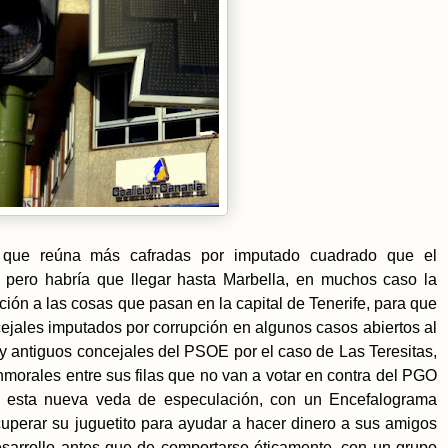
o que reúna más cafradas por imputado cuadrado que el
 pero habría que llegar hasta Marbella, en muchos caso la
ión a las cosas que pasan en la capital de Tenerife, para que
cejales imputados por corrupción en algunos casos abiertos al
 y antiguos concejales del PSOE por el caso de Las Teresitas,
inmorales entre sus filas que no van a votar en contra del PGO
a esta nueva veda de especulación, con un Encefalograma
uperar su juguetito para ayudar a hacer dinero a sus amigos
arrollo antes que de comportarse éticamente, con un grupo