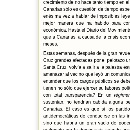
crecimiento de no hace tanto tiempo en el
Canarias sólo es cuestión de tiempo espe
enésima vez a hablar de imposibles leyes
mejor manera que ha habido para cont
económica. Hasta el Diario del Movimiento 
que a Canarias, a causa de la crisis eco
meses.
Estas semanas, después de la gran revuel
Cruz grandes afectadas por el pelotazo u
Santa Cruz, volvía a salir a la palestra 
amenazar al vecino que leyó un comunica
entender que los cargos públicos se debe
tienen no sólo que ejercer su labores pol
con total transparencia? En un
régime
sustentan, no tendrían cabida alguna 
Canarias. El caso es que si los partido
antidemocráticas de conducirse en las in
sino que habría un gran vacío de poder
realmente era la democracia cuando arr