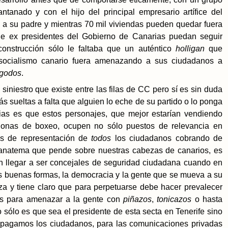
nado y con el hijo del principal empresario artífice del
a a su padre y mientras 70 mil viviendas pueden quedar fuera
e ex presidentes del Gobierno de Canarias puedan seguir
onstrucción sólo le faltaba que un auténtico
holligan
que
 socialismo canario fuera amenazando a sus ciudadanos a
godos
.
siniestro que existe entre las filas de CC pero sí es sin duda
ás sueltas a falta que alguien lo eche de su partido o lo ponga
ias es que estos personajes, que mejor estarían vendiendo
 lonas de boxeo, ocupen no sólo puestos de relevancia en
tes de representación de
todos
los ciudadanos cobrando de
 anatema que pende sobre nuestras cabezas de canarios, es
 llegar a ser concejales de seguridad ciudadana cuando en
as buenas formas, la democracia y la gente que se mueva a su
eza y tiene claro que para perpetuarse debe hacer prevalecer
os para amenazar a la gente con
piñazos
,
tonicazos
o hasta
sólo es que sea el presidente de esta secta en Tenerife sino
 le pagamos los ciudadanos, para las comunicaciones privadas