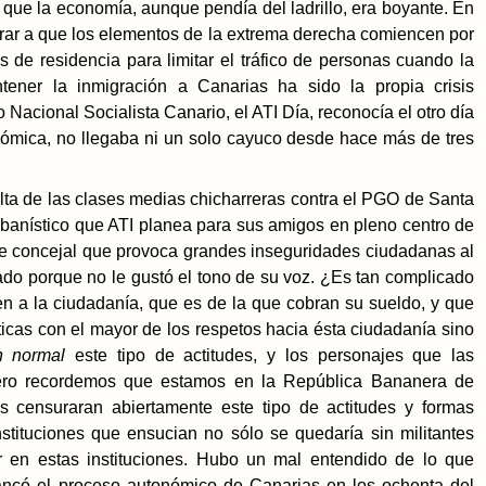
 que la economía, aunque pendía del ladrillo, era boyante. En
rar a que los elementos de la extrema derecha comiencen por
 de residencia para limitar el tráfico de personas cuando la
ener la inmigración a Canarias ha sido la propia crisis
Nacional Socialista Canario, el ATI Día, reconocía el otro día
nómica, no llegaba ni un solo cayuco desde hace más de tres
ta de las clases medias chicharreras contra el PGO de Santa
rbanístico que ATI planea para sus amigos en pleno centro de
este concejal que provoca grandes inseguridades ciudadanas al
do porque no le gustó el tono de su voz. ¿Es tan complicado
n a la ciudadanía, que es de la que cobran su sueldo, y que
íticas con el mayor de los respetos hacia ésta ciudadanía sino
n normal
este tipo de actitudes, y los personajes que las
pero recordemos que estamos en la República Bananera de
s censuraran abiertamente este tipo de actitudes y formas
stituciones que ensucian no sólo se quedaría sin militantes
 en estas instituciones. Hubo un mal entendido de lo que
ancó el proceso autonómico de Canarias en los ochenta del