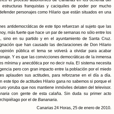
estructuras franquistas y caciquiles de poder por mucho
 defender personajes como Hilario que están situados en una
s antidemocráticas de este tipo refuerzan al sujeto que las
hoy, más fuerte que hace un par de semanas no sólo entre los
, sino en su partido y en el ayuntamiento de Santa Cruz.
ignación que han causado las declaraciones de Don Hilario
opinión pública el tema se volverá a olvidar para acabar
sonaje. Y es que las convicciones democráticas de la inmensa
 es mínima y anecdótica por no decir nula. El sistema necesita
igencia pero con gran impacto entre la población por el miedo
s aplauden sus actitudes, para reforzarse en el día a día.
on este tipo de actitudes Hilario gana no sabemos si porque el
uro yoruba que nos mantiene inmóviles delaten del televisor.
naria
con gente de esta calaña. Sin duda su primer acto
archipiélago por el de
Bananaria
.
Canarias 24 Horas, 25 de enero de 2010.