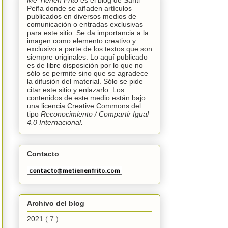
Me Tienen Frito
es el blog de Santi
Peña donde se añaden artículos
publicados en diversos medios de
comunicación o entradas exclusivas
para este sitio. Se da importancia a la
imagen como elemento creativo y
exclusivo a parte de los textos que son
siempre originales. Lo aquí publicado
es de libre disposición por lo que no
sólo se permite sino que se agradece
la difusión del material. Sólo se pide
citar este sitio y enlazarlo. Los
contenidos de este medio están bajo
una licencia
Creative Commons
del
tipo
Reconocimiento /
C
ompartir Igual
4.0 Internacional.
Contacto
Archivo del blog
2021
( 7 )