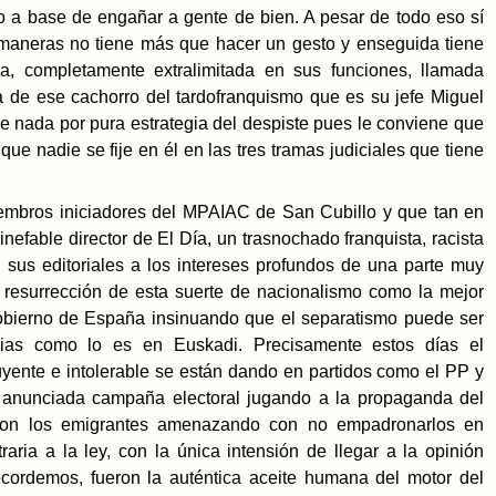
a base de engañar a gente de bien. A pesar de todo eso sí
s maneras no tiene más que hacer un gesto y enseguida tiene
a, completamente extralimitada en sus funciones, llamada
de ese cachorro del tardofranquismo que es su jefe Miguel
e nada por pura estrategia del despiste pues le conviene que
que nadie se fije en él en las tres tramas judiciales que tiene
embros iniciadores del MPAIAC de San Cubillo y que tan en
nefable director de El Día, un trasnochado franquista, racista
n sus editoriales a los intereses profundos de una parte muy
a resurrección de esta suerte de nacionalismo como la mejor
obierno de España insinuando que el separatismo puede ser
ias como lo es en Euskadi. Precisamente estos días el
yente e intolerable se están dando en partidos como el PP y
anunciada campaña electoral jugando a la propaganda del
con los emigrantes amenazando con no empadronarlos en
ria a la ley, con la única intensión de llegar a la opinión
ecordemos, fueron la auténtica aceite humana del motor del