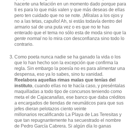
hacerte una felación en un momento dado porque para
ti es para lo que más valen y que más deseas de ellas
pero ten cuidado que no se note. ¡Míralas a los ojos y
no a las tetas, capullo! Ah, si estás todavía dentro del
armario sal de una puta vez o es que no te has
enterado que el tema no sólo esta de moda sino que la
gente normal
no lo mira con desconfianza sino todo lo
contrario.
Como poeta nunca nadie se ha ganado la vida o los
que lo han hecho son la excepción que confirma la
regla. Sin embargo la poesía no es para alimentar una
despensa, eso ya lo sabes, sino tu vanidad.
Reelabora aquellas rimas malas que tenías del
instituto
, cuando ellas no te hacía caso, y preséntalas
maquilladas a todo tipo de concursos teniendo como
meta el de
Cajacanallas,
ese banco que daba créditos
a encargados de tiendas de neumáticos para que sus
jefes dieran pelotazos ciento veinte
millonarios recalificando La Playa de Las Teresitas y
que tan repugnantemente ha secuestrado el nombre
de Pedro García Cabrera. Si algún día lo ganas