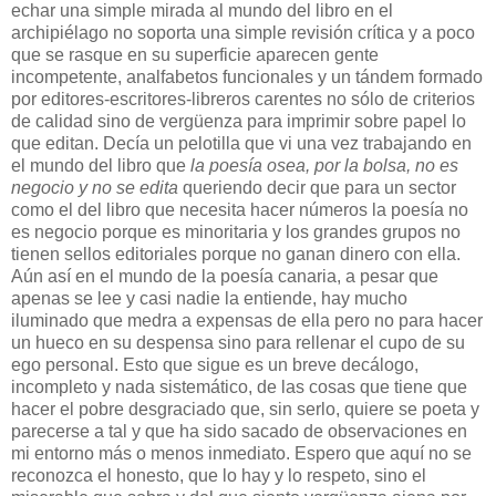
echar una simple mirada al mundo del libro en el
archipiélago no soporta una simple revisión crítica y a poco
que se rasque en su superficie aparecen gente
incompetente, analfabetos funcionales y un tándem formado
por editores-escritores-libreros carentes no sólo de criterios
de calidad sino de vergüenza para imprimir sobre papel lo
que editan. Decía un pelotilla que vi una vez trabajando en
el mundo del libro que
la poesía osea, por la bolsa, no es
negocio y no se edita
queriendo decir que para un sector
como el del libro que necesita hacer números la poesía no
es negocio porque es minoritaria y los grandes grupos no
tienen sellos editoriales porque no ganan dinero con ella.
Aún así en el mundo de la poesía canaria, a pesar que
apenas se lee y casi nadie la entiende, hay mucho
iluminado que medra a expensas de ella pero no para hacer
un hueco en su despensa sino para rellenar el cupo de su
ego personal. Esto que sigue es un breve decálogo,
incompleto y nada sistemático, de las cosas que tiene que
hacer el pobre desgraciado que, sin serlo, quiere se poeta y
parecerse a tal y que ha sido sacado de observaciones en
mi entorno más o menos inmediato. Espero que aquí no se
reconozca el honesto, que lo hay y lo respeto, sino el