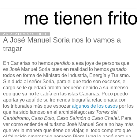
26 diciembre 2011
A José Manuel Soria nos lo vamos a
tragar
En Canarias no hemos
perdido
a esa joya de persona que
es José Manuel Soria pues en realidad lo hemos
ganado
todos en forma de Ministro de Industria, Energía y Turismo.
Sin duda al señor Soria, para el que todo son excesos, el
cargo se le quedará pronto pequeño debido a su inmenso
ego que ya no le cabía en las islas Canarias. Poco puedo
aportar yo aquí de su tremenda biografía relacionada con
los tribunales más que esbozar
algunos de los casos
por los
que ha sido famoso en el archipiélago:
las Torres del
Canódromo
,
Caso Eolo
,
Caso Salmón
o
Caso Chalet
. Para
ver cómo entiende el turismo José Manuel Soria no hay más
que ver la manera que tiene de viajar, el todo completo que
el fallecido empresario noruego Bjorn Lyng le pagó para un