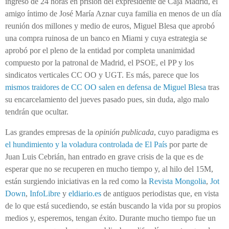
ingreso de 24 horas en prisión del expresidente de Caja Madrid, el
amigo íntimo de José María Aznar cuya familia en menos de un día
reunión dos millones y medio de euros, Miguel Blesa que aprobó
una compra ruinosa de un banco en Miami y cuya estrategia se
aprobó por el pleno de la entidad por completa unanimidad
compuesto por la patronal de Madrid, el PSOE, el PP y los
sindicatos verticales CC OO y UGT. Es más, parece que los
mismos traidores de CC OO salen en defensa de Miguel Blesa
tras
su encarcelamiento del jueves pasado pues, sin duda, algo malo
tendrán que ocultar.
Las grandes empresas de la
opinión publicada
, cuyo paradigma es
el hundimiento y la voladura controlada de El País
por parte de
Juan Luis Cebrián, han entrado en grave crisis de la que es de
esperar que no se recuperen en mucho tiempo y, al hilo del 15M,
están surgiendo iniciativas en la red como la
Revista Mongolia
,
Jot
Down
,
InfoLibre
y
eldiario.es
de antiguos periodistas que, en vista
de lo que está sucediendo, se están buscando la vida por su propios
medios y, esperemos, tengan éxito. Durante mucho tiempo fue un