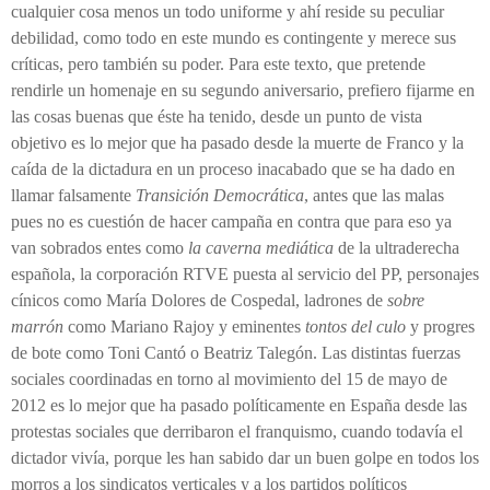
cualquier cosa menos un todo uniforme y ahí reside su peculiar
debilidad, como todo en este mundo es contingente y merece sus
críticas, pero también su poder. Para este texto, que pretende
rendirle un homenaje en su segundo aniversario, prefiero fijarme en
las cosas buenas que éste ha tenido, desde un punto de vista
objetivo es lo mejor que ha pasado desde la muerte de Franco y la
caída de la dictadura en un proceso inacabado que se ha dado en
llamar falsamente
Transición Democrática
, antes que las malas
pues no es cuestión de hacer campaña en contra que para eso ya
van sobrados entes como
la caverna mediática
de la ultraderecha
española, la corporación RTVE puesta al servicio del PP, personajes
cínicos como María Dolores de Cospedal, ladrones de
sobre
marrón
como Mariano Rajoy y eminentes
tontos del culo
y progres
de bote como Toni Cantó o Beatriz Talegón. Las distintas fuerzas
sociales coordinadas en torno al movimiento del 15 de mayo de
2012 es lo mejor que ha pasado políticamente en España desde las
protestas sociales que derribaron el franquismo, cuando todavía el
dictador vivía, porque les han sabido dar un buen golpe en todos los
morros a los sindicatos verticales y a los partidos políticos