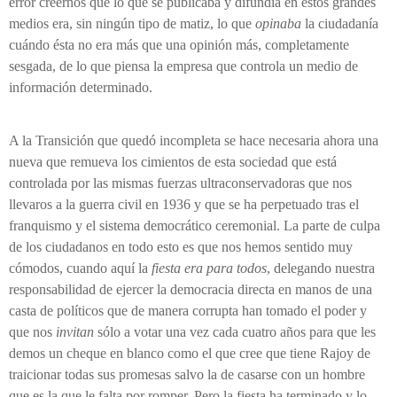
error creernos que lo que se publicaba y difundía en estos grandes
medios era, sin ningún tipo de matiz, lo que
opinaba
la ciudadanía
cuándo ésta no era más que una opinión más, completamente
sesgada, de lo que piensa la empresa que controla un medio de
información determinado.
A la Transición que quedó incompleta se hace necesaria ahora una
nueva que remueva los cimientos de esta sociedad que está
controlada por las mismas fuerzas ultraconservadoras que nos
llevaros a la guerra civil en 1936 y que se ha perpetuado tras el
franquismo y el sistema democrático ceremonial. La parte de culpa
de los ciudadanos en todo esto es que nos hemos sentido muy
cómodos, cuando aquí la
fiesta era para todos
, delegando nuestra
responsabilidad de ejercer la democracia directa en manos de una
casta de políticos que de manera corrupta han tomado el poder y
que nos
invitan
sólo a votar una vez cada cuatro años para que les
demos un cheque en blanco como el que cree que tiene Rajoy de
traicionar todas sus promesas salvo la de casarse con un hombre
que es la que le falta por romper. Pero la fiesta ha terminado y lo