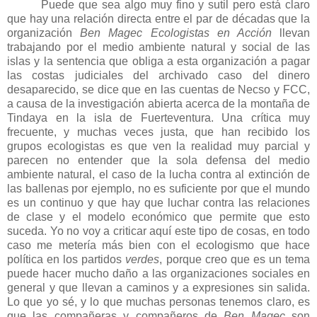
Puede que sea algo muy fino y sutil pero está claro
que hay una relación directa entre el par de décadas que la
organización
Ben Magec Ecologistas en Acción
llevan
trabajando por el medio ambiente natural y social de las
islas y la sentencia que obliga a esta organización a pagar
las costas judiciales del archivado caso del dinero
desaparecido, se dice que en las cuentas de Necso y FCC,
a causa de la investigación abierta acerca de la montaña de
Tindaya en la isla de Fuerteventura. Una crítica muy
frecuente, y muchas veces justa, que han recibido los
grupos ecologistas es que ven la realidad muy parcial y
parecen no entender que la sola defensa del medio
ambiente natural, el caso de la lucha contra al extinción de
las ballenas por ejemplo, no es suficiente por que el mundo
es un continuo y que hay que luchar contra las relaciones
de clase y el modelo económico que permite que esto
suceda. Yo no voy a criticar aquí este tipo de cosas, en todo
caso me metería más bien con el ecologismo que hace
política en los partidos
verdes
, porque creo que es un tema
puede hacer mucho daño a las organizaciones sociales en
general y que llevan a caminos y a expresiones sin salida.
Lo que yo sé, y lo que muchas personas tenemos claro, es
que las compañeras y compañeros de
Ben Magec
son