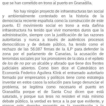
que se han cometido en trono al puerto en Granadilla.
No hay ningún proyecto de infraestructuras tan social
y ambientalmente contestado en la historia de la
democracia reciente española como la construcción de este
puerto. El movimiento social en trono a esta dañina
infraestructura ha tenido que vivir momentos duros que la
administración, siempre con la justificación de las razones
autoritarias y nunca a través de auténticos procesos
democráticos y de debate público, ha tenido como el
rechazo de las 56.087 firmas de
la ILP
para defender la
zona por el parlamento de Canarias, la acusación de
terroristas sociales por los promotores de la obra o el epíteto
de
los de no
por un alcalde y aforado que tiene dos frentes
judiciales abiertos. Como bien dice el Catedrático en
Economía Federico Aguilera Klink el entramado autoritario
formado por empresarios y políticos tiene como estrategia
inventar en estos casos la solución para luego denunciar el
problema, se legitima como necesario el puerto en
Granadilla porque el de Santa Cruz dicen que está
saturado, y porque sus tesis no resisten el más mínimo
debate público, la verdad es terca a la par que evidente, y
niegan este derecho recogido en la constitución a la