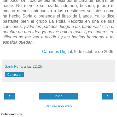
tampoco. Un trozo de tela no está por encima de nada ni de
nadie. No merece ser izado, adorado, besado, jurado ni
mucho menos antepuesto a las cuestiones sociales como
ha hecho Soria o pretende el iluso de Llanos. Ya lo dice
bastante bien el grupo
La Polla
Records
en una de sus
canciones:
¡Odio los partidos, fuego a las banderas! / En el
nombre de una idea yo no me quiero morir / pensadores en
sillones no me van a dividir / y tus bonitas banderas a mi
espalda quedan
.
Canarias Digital
, 9 de octubre de 2006.
Santi Peña
a las
22:25
Compartir
‹
›
Inicio
Ver versión web
Colaboradores