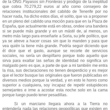
de
la ONG
Payasos
sin Fronteras
y prodigio de la ineptitud
que cobra 70.279,22 euros al año como consejero de
relaciones institucionales del cabildo de Tenerife por no
hacer nada, ha dicho estos días, el solito, que va a proponer
en un pleno del cabildo una moción para que en
la Plaza
de
España, que actualmente está en obras, ondee una bandera
si se puede más grande y en un mástil de, al menos, un
metro más largo para enseñarle a Soria, su jefe político, que
ya se atreve a hacer cosas sin que lo manden y para que
vea quién la tiene más grande. Podría seguir diciendo que
él dice que el gasto, aunque se recorte de servicios
sociales, no sería un despilfarro porque todo aquello que
sirva para exaltar las señas de identidad no significa un
malgasto pero es que, a parte de que a mi también me entra
la risa, sus declaraciones no tienen desperdicio y es mejor
que el lector busque las originales que fueron publicadas en
diversos medios porque la verdad, y en esto le honro como
superior a cualquiera, soy incapaz de repetir estupideces
semejantes e irme a acostar esta noche solo en la cama
porque luego puedo tener pesadillas.
Si un marciano llegara ahora a la Tierra no
entendería nada las relaciones geopolíticas que existen en