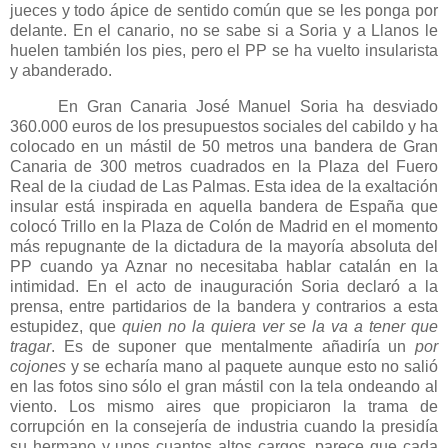
jueces y todo ápice de sentido común que se les ponga por
delante. En el canario, no se sabe si a Soria y a Llanos le
huelen también los pies, pero el PP se ha vuelto insularista
y abanderado.
En Gran Canaria José Manuel Soria ha desviado
360.000 euros de los presupuestos sociales del cabildo y ha
colocado en un mástil de
50 metros
una bandera de Gran
Canaria de
300 metros
cuadrados
en
la Plaza
del Fuero
Real de la ciudad de Las Palmas. Esta idea de la exaltación
insular está inspirada en aquella bandera de España que
colocó Trillo en
la Plaza
de Colón de Madrid en el momento
más repugnante de la dictadura de la mayoría absoluta del
PP cuando ya Aznar no necesitaba hablar catalán en la
intimidad. En el acto de inauguración Soria declaró a la
prensa, entre partidarios de la bandera y contrarios a esta
estupidez, que
quien no la quiera ver se la va a tener que
tragar
. Es de suponer que mentalmente añadiría un
por
cojones
y se echaría mano al paquete aunque esto no salió
en las fotos sino sólo el gran mástil con la tela ondeando al
viento. Los mismo aires que propiciaron la trama de
corrupción en la consejería de industria cuando la presidía
su hermano y unos cuantos altos cargos, parece que cada