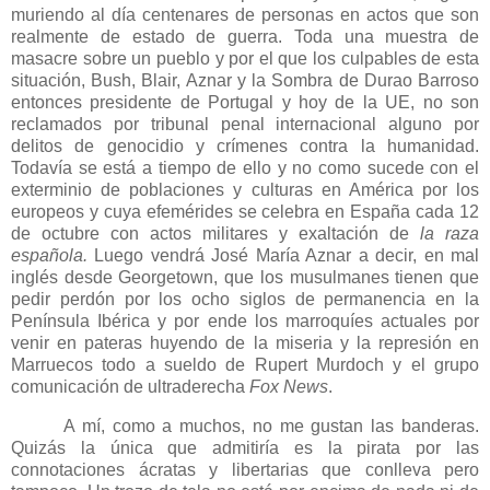
muriendo al día centenares de personas en actos que son
realmente de estado de guerra. Toda una muestra de
masacre sobre un pueblo y por el que los culpables de esta
situación, Bush, Blair, Aznar y
la Sombra
de Durao Barroso
entonces presidente de Portugal y hoy de
la UE
, no son
reclamados por tribunal penal internacional alguno por
delitos de genocidio y crímenes contra la humanidad.
Todavía se está a tiempo de ello y no como sucede con el
exterminio de poblaciones y culturas en América por los
europeos y cuya efemérides se celebra en España cada 12
de octubre con actos militares y exaltación de
la raza
española.
Luego vendrá José María Aznar a decir, en mal
inglés desde Georgetown, que los musulmanes tienen que
pedir perdón por los ocho siglos de permanencia en
la
Península
Ibérica
y por ende los marroquíes actuales por
venir en pateras huyendo de la miseria y la represión en
Marruecos todo a sueldo de Rupert Murdoch y el grupo
comunicación de ultraderecha
Fox News
.
A mí, como a muchos, no me gustan las banderas.
Quizás la única que admitiría es la pirata por las
connotaciones ácratas y libertarias que conlleva pero