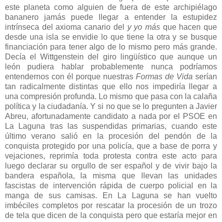
este planeta como alguien de fuera de este archipiélago
bananero jamás puede llegar a entender la estupidez
intrínseca del axioma canario del
y yo más
que hacen que
desde una isla se envidie lo que tiene la otra y se busque
financiación para tener algo de lo mismo pero más grande.
Decía el Wittgenstein del giro lingüístico que aunque un
león pudiera hablar probablemente nunca podríamos
entendernos con él porque nuestras
Formas de Vida
serían
tan radicalmente distintas que ello nos impediría llegar a
una compresión profunda. Lo mismo que pasa con la calaña
política y la ciudadanía. Y si no que se lo pregunten a Javier
Abreu, afortunadamente candidato a nada por el PSOE en
La Laguna
tras las suspendidas primarias, cuando este
último verano salió en la procesión del pendón de la
conquista protegido por una policía, que a base de porra y
vejaciones, reprimía toda protesta contra este acto para
luego declarar su orgullo de ser español y de vivir bajo la
bandera española, la misma que llevan las unidades
fascistas de intervención rápida de cuerpo policial en la
manga de sus camisas. En
La Laguna
se han vuelto
imbéciles completos por rescatar la procesión de un trozo
de tela que dicen de la conquista pero que estaría mejor en