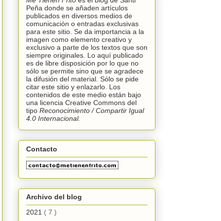
Me Tienen Frito
es el blog de Santi
Peña donde se añaden artículos
publicados en diversos medios de
comunicación o entradas exclusivas
para este sitio. Se da importancia a la
imagen como elemento creativo y
exclusivo a parte de los textos que son
siempre originales. Lo aquí publicado
es de libre disposición por lo que no
sólo se permite sino que se agradece
la difusión del material. Sólo se pide
citar este sitio y enlazarlo. Los
contenidos de este medio están bajo
una licencia
Creative Commons
del
tipo
Reconocimiento /
C
ompartir Igual
4.0 Internacional.
Contacto
Archivo del blog
2021
( 7 )