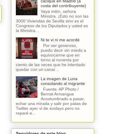
cacique en Madrid (a
costa del contribuyente)
Vaya mitín, señora
Ministra. ¡Esto no son las
3000 Viviendas de Sevilla sino es el
Congreso de los Diputados y usted es
la Ministra...
Ni te vi ni me acordé
Por ser generoso,
puedo decir sin miedo a
equivocarme que en
torno al noventa por
ciento de las veces que he intentado
quedar con un canar...
La imagen de Luna
consolando al migrante
Fuente: AP Photo /
Bernat Armangue
Acostumbrado a pasar,
echar una mirada y salir por patas de
Twitter ayer vi de soslayo pero no
reparé e...
Seguidores de este blog