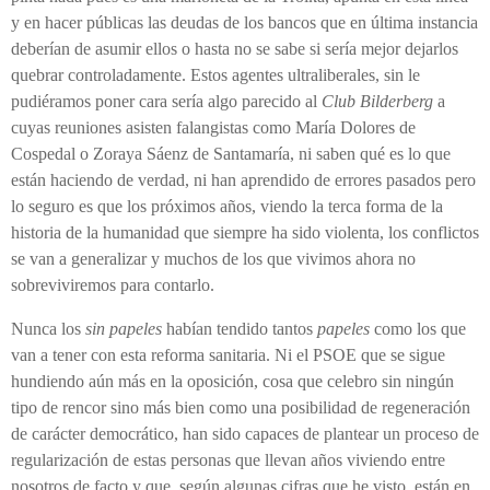
y en hacer públicas las deudas de los bancos que en última instancia
deberían de asumir ellos o hasta no se sabe si sería mejor dejarlos
quebrar controladamente. Estos agentes ultraliberales, sin le
pudiéramos poner cara sería algo parecido al
Club Bilderberg
a
cuyas reuniones asisten falangistas como María Dolores de
Cospedal o Zoraya Sáenz de Santamaría, ni saben qué es lo que
están haciendo de verdad, ni han aprendido de errores pasados pero
lo seguro es que los próximos años, viendo la terca forma de la
historia de la humanidad que siempre ha sido violenta, los conflictos
se van a generalizar y muchos de los que vivimos ahora no
sobreviviremos para contarlo.
Nunca los
sin papeles
habían tendido tantos
papeles
como los que
van a tener con esta reforma sanitaria. Ni el PSOE que se sigue
hundiendo aún más en la oposición, cosa que celebro sin ningún
tipo de rencor sino más bien como una posibilidad de regeneración
de carácter democrático, han sido capaces de plantear un proceso de
regularización de estas personas que llevan años viviendo entre
nosotros de facto y que, según algunas cifras que he visto, están en