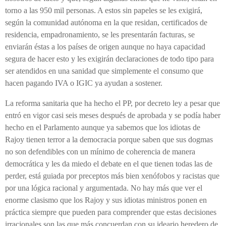
torno a las 950 mil personas. A estos sin papeles se les exigirá,
según la comunidad autónoma en la que residan, certificados de
residencia, empadronamiento, se les presentarán facturas, se
enviarán éstas a los países de origen aunque no haya capacidad
segura de hacer esto y les exigirán declaraciones de todo tipo para
ser atendidos en una sanidad que simplemente el consumo que
hacen pagando IVA o IGIC ya ayudan a sostener.
La reforma sanitaria que ha hecho el PP, por decreto ley a pesar que
entró en vigor casi seis meses después de aprobada y se podía haber
hecho en el Parlamento aunque ya sabemos que los idiotas de
Rajoy tienen terror a la democracia porque saben que sus dogmas
no son defendibles con un mínimo de coherencia de manera
democrática y les da miedo el debate en el que tienen todas las de
perder, está guiada por preceptos más bien xenófobos y racistas que
por una lógica racional y argumentada. No hay más que ver el
enorme clasismo que los Rajoy y sus idiotas ministros ponen en
práctica siempre que pueden para comprender que estas decisiones
irracionales son las que más concuerdan con su ideario heredero de