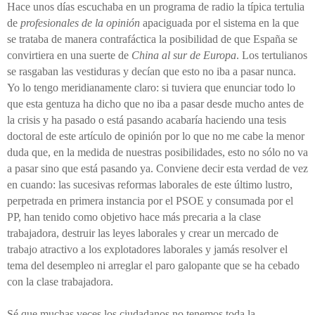
Hace unos días escuchaba en un programa de radio la típica tertulia
de
profesionales de la opinión
apaciguada por el sistema en la que
se trataba de manera contrafáctica la posibilidad
de
que España se
convirtiera en una suerte de
China al sur de Europa
. Los tertulianos
se rasgaban las vestiduras y decían que esto no iba a pasar nunca.
Yo lo tengo meridianamente claro: si tuviera que enunciar todo lo
que esta gentuza ha dicho que no iba a pasar desde mucho antes de
la crisis y ha pasado o está pasando acabaría haciendo una tesis
doctoral de este artículo de opinión por lo que no me cabe la menor
duda que, en la medida de nuestras posibilidades, esto no sólo no va
a pasar sino que está pasando ya. Conviene decir esta verdad de vez
en cuando: las
sucesivas
reformas laborales de este ú
l
timo lustro,
perpetrada
en primera instancia
por el PSOE y consumada por el
PP, han tenido como objetivo
hace más precaria
a la clase
trabajadora, destruir las leyes laborales y crear un mercado de
trabajo atractivo a los explotadores laborales y jamás resolver el
tema del desempleo ni arreglar el paro galopante que se ha cebado
con la clase trabajadora.
Sé que muchas veces los ciudadanos no tenemos toda la