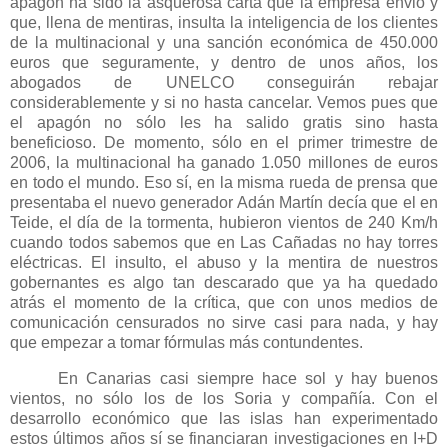
apagón ha sido la asquerosa carta que la empresa envió y
que, llena de mentiras, insulta la inteligencia de los clientes
de la multinacional y una sanción económica de 450.000
euros que seguramente, y dentro de unos años, los
abogados de UNELCO conseguirán rebajar
considerablemente y si no hasta cancelar. Vemos pues que
el apagón no sólo les ha salido gratis sino hasta
beneficioso. De momento, sólo en el primer trimestre de
2006, la multinacional ha ganado 1.050 millones de euros
en todo el mundo. Eso sí, en la misma rueda de prensa que
presentaba el nuevo generador Adán Martín decía que el en
Teide, el día de la tormenta, hubieron vientos de
240 Km/h
cuando todos sabemos que en Las Cañadas no hay torres
eléctricas. El insulto, el abuso y la mentira de nuestros
gobernantes es algo tan descarado que ya ha quedado
atrás el momento de la crítica, que con unos medios de
comunicación censurados no sirve casi para nada, y hay
que empezar a tomar fórmulas más contundentes.
En Canarias casi siempre hace sol y hay buenos
vientos, no sólo los de los Soria y compañía. Con el
desarrollo económico que las islas han experimentado
estos últimos años sí se financiaran investigaciones en I+D