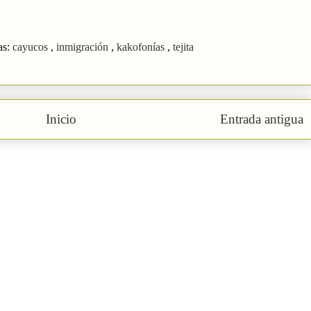
as:
cayucos
,
inmigración
,
kakofonías
,
tejita
Inicio
Entrada antigua