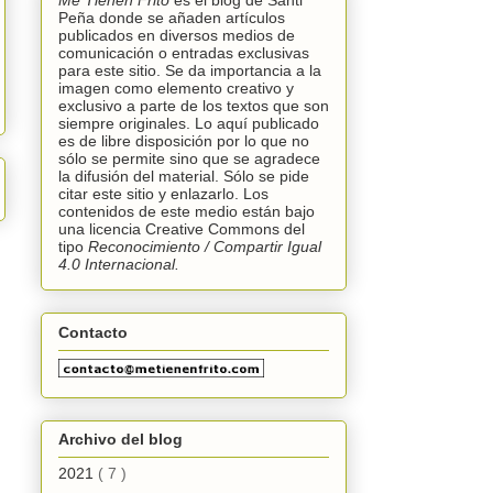
Me Tienen Frito
es el blog de Santi
Peña donde se añaden artículos
publicados en diversos medios de
comunicación o entradas exclusivas
para este sitio. Se da importancia a la
imagen como elemento creativo y
exclusivo a parte de los textos que son
siempre originales. Lo aquí publicado
es de libre disposición por lo que no
sólo se permite sino que se agradece
la difusión del material. Sólo se pide
citar este sitio y enlazarlo. Los
contenidos de este medio están bajo
una licencia
Creative Commons
del
tipo
Reconocimiento /
C
ompartir Igual
4.0 Internacional.
Contacto
Archivo del blog
2021
( 7 )